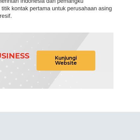
erintah Indonesia dan pemangku
 titik kontak pertama untuk perusahaan asing
esif.
SINESS
Kunjungi
Website