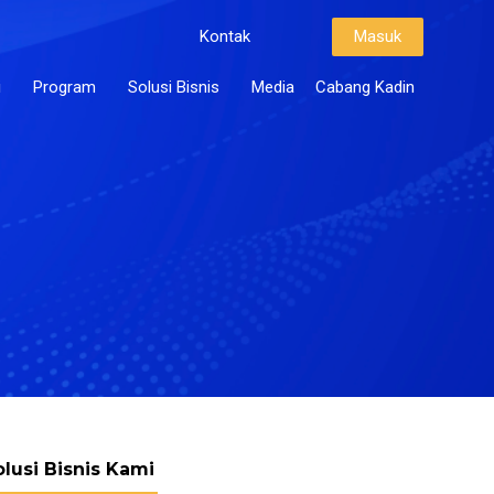
Kontak
Masuk
i
Program
Solusi Bisnis
Media
Cabang Kadin
olusi Bisnis Kami