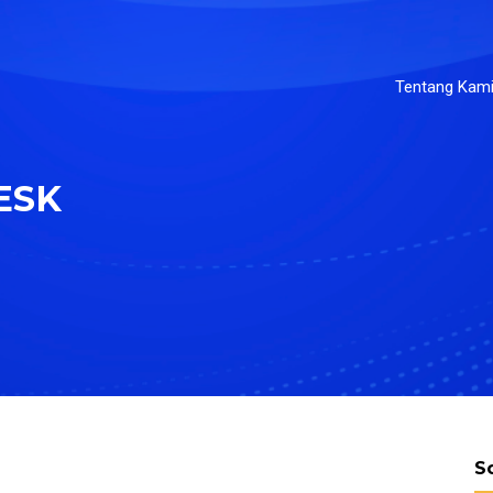
Tentang Kam
ESK
S